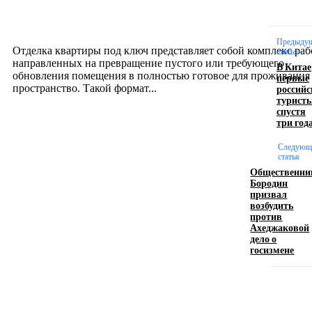
созданию комфортного пространства
12.07.2026
Предыду
Отделка квартиры под ключ представляет собой комплекс раб
статья
направленных на превращение пустого или требующего
В Китае
обновления помещения в полностью готовое для проживания
первые
российс
пространство. Такой формат...
турист
спустя
три год
Производство полиэтиленовых пакетов с
логотипом: эффективный инструмент бренда
Следующ
статья
Общественни
17.06.2026
Бородин
призвал
возбудить
против
Девушка в бокале: легендарный номер бурлеска
Ахеджаковой
искусство эффектного представления
дело о
госизмене
11.06.2026