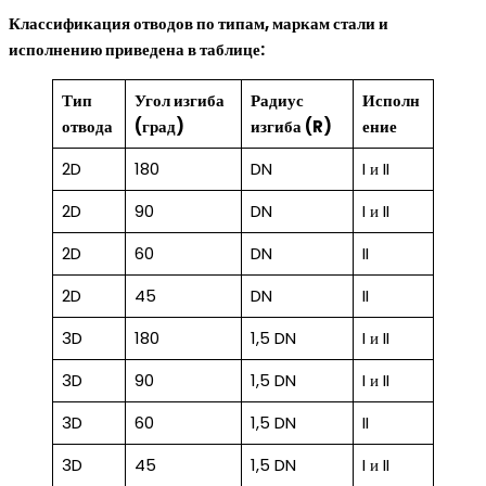
Классификация отводов по типам, маркам стали и
исполнению приведена в таблице:
Тип
Угол изгиба
Радиус
Исполн
отвода
(град)
изгиба (R)
ение
2D
180
DN
I и II
2D
90
DN
I и II
2D
60
DN
II
2D
45
DN
II
3D
180
1,5 DN
I и II
3D
90
1,5 DN
I и II
3D
60
1,5 DN
II
3D
45
1,5 DN
I и II