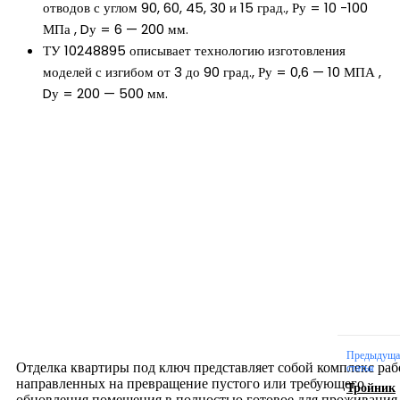
отводов с углом 90, 60, 45, 30 и 15 град., Ру = 10 -100
МПа , Dу = 6 — 200 мм.
ТУ 10248895 описывает технологию изготовления
моделей с изгибом от 3 до 90 град., Ру = 0,6 — 10 МПА ,
Dу = 200 — 500 мм.
Новое на сайте
Интерьер
Отделка квартиры под ключ: современный подх
созданию комфортного пространства
12.07.2026
Предыдуща
Отделка квартиры под ключ представляет собой комплекс раб
статья
направленных на превращение пустого или требующего
Тройник
обновления помещения в полностью готовое для проживания