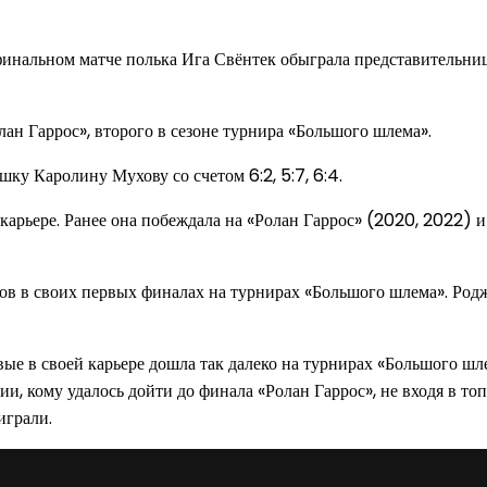
финальном матче полька Ига Свёнтек обыграла представительниц
ан Гаррос», второго в сезоне турнира «Большого шлема».
шку Каролину Мухову со счетом 6:2, 5:7, 6:4.
карьере. Ранее она побеждала на «Ролан Гаррос» (2020, 2022) 
тов в своих первых финалах на турнирах «Большого шлема». Ро
ые в своей карьере дошла так далеко на турнирах «Большого шле
и, кому удалось дойти до финала «Ролан Гаррос», не входя в т
играли.