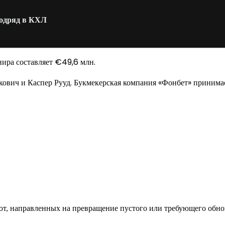
подряд в КХЛ
нира составляет €49,6 млн.
ович и Каспер Рууд. Букмекерская компания «Фонбет» принимае
од к созданию комфортного пространства
бот, направленных на превращение пустого или требующего обн