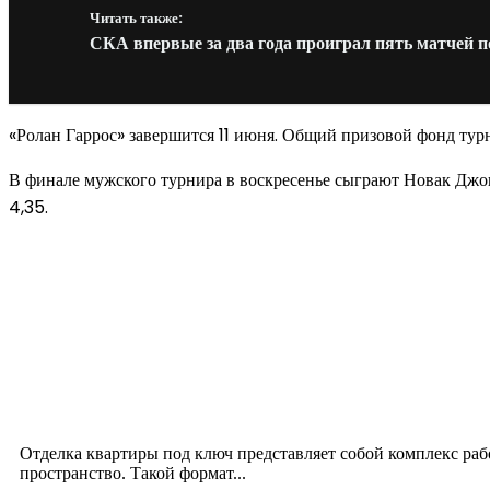
Читать также:
СКА впервые за два года проиграл пять матчей 
«Ролан Гаррос» завершится 11 июня. Общий призовой фонд тур
В финале мужского турнира в воскресенье сыграют Новак Джок
4,35.
Новое на сайте
Интерьер
Отделка квартиры под ключ: современный подх
12.07.2026
Отделка квартиры под ключ представляет собой комплекс ра
пространство. Такой формат...