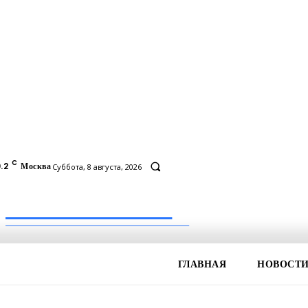
C
.2
Москва
Суббота, 8 августа, 2026
Inform-71.ru
ПРОФЕССИОНАЛЬНЫЕ НОВОСТИ
ГЛАВНАЯ
НОВОСТ