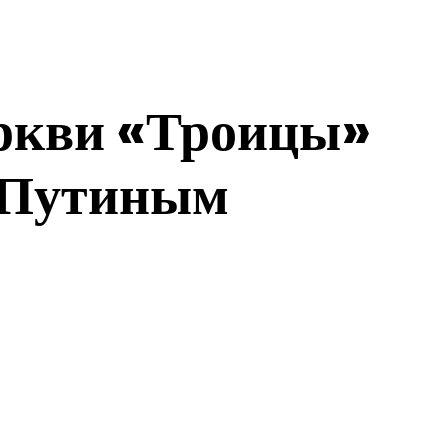
еркви «Троицы»
с Путиным