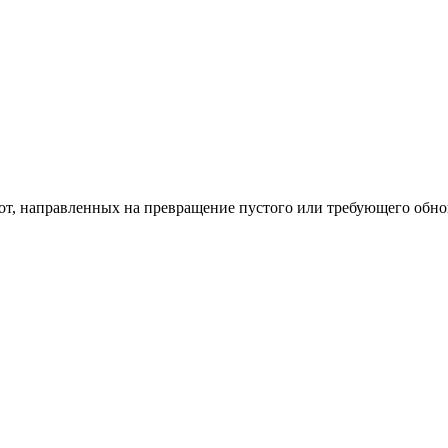
од к созданию комфортного пространства
бот, направленных на превращение пустого или требующего обн
пом: эффективный инструмент бренда
и искусство эффектного представления