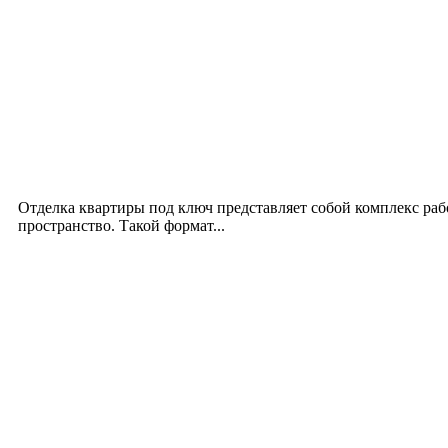
Новое на сайте
Интерьер
Отделка квартиры под ключ: современный подх
12.07.2026
Отделка квартиры под ключ представляет собой комплекс ра
пространство. Такой формат...
Производство полиэтиленовых пакетов с логоти
17.06.2026
Девушка в бокале: легендарный номер бурлеска 
11.06.2026