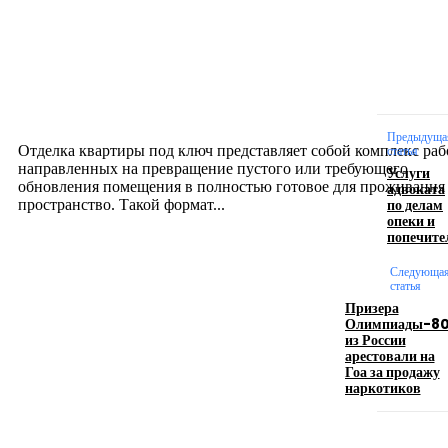
Интерьер
Отделка квартиры под ключ: современный подх
созданию комфортного пространства
12.07.2026
Предыдуща
Отделка квартиры под ключ представляет собой комплекс раб
статья
направленных на превращение пустого или требующего
Услуги
обновления помещения в полностью готовое для проживания
адвоката
по делам
пространство. Такой формат...
опеки и
попечите
Производство полиэтиленовых пакетов с
Следующа
логотипом: эффективный инструмент бренда
статья
Призера
Олимпиады-8
17.06.2026
из России
арестовали на
Гоа за продажу
наркотиков
Девушка в бокале: легендарный номер бурлеска
искусство эффектного представления