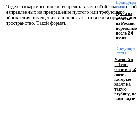
12.07.2026
Предыдущая
Отделка квартиры под ключ представляет собой комплекс раб
статья
направленных на превращение пустого или требующего
Цены на
обновления помещения в полностью готовое для проживания
полеты
из России
пространство. Такой формат...
нормализо
после 24
июня
Производство полиэтиленовых пакетов с
логотипом: эффективный инструмент бренда
Следующая
статья
Ученый о
17.06.2026
гибели
батискафа:
люди,
которые
Девушка в бокале: легендарный номер бурлеска
ходят на
искусство эффектного представления
такую
глубину, не
11.06.2026
камикадзе