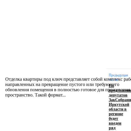
Новое на сайте
Интерьер
Отделка квартиры под ключ: современный подх
созданию комфортного пространства
12.07.2026
Предыдущая
Отделка квартиры под ключ представляет собой комплекс раб
статья
направленных на превращение пустого или требующего
По
обновления помещения в полностью готовое для проживания
предложен
депутатов
пространство. Такой формат...
ЗакСобран
Иркутской
области в
Производство полиэтиленовых пакетов с
регионе
будет
логотипом: эффективный инструмент бренда
введен
ряд
17.06.2026