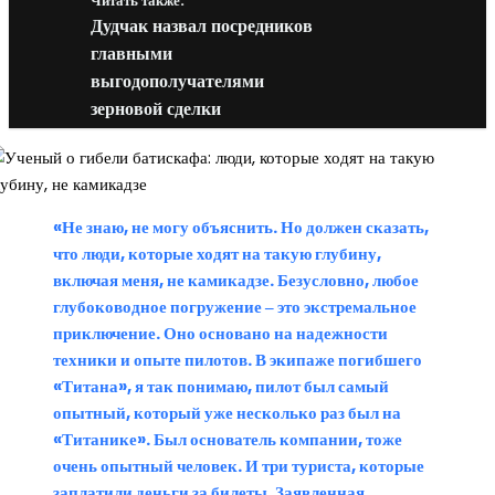
Читать также:
Дудчак назвал посредников
главными
выгодополучателями
зерновой сделки
«Не знаю, не могу объяснить. Но должен сказать,
что люди, которые ходят на такую глубину,
включая меня, не камикадзе. Безусловно, любое
глубоководное погружение ‒ это экстремальное
приключение. Оно основано на надежности
техники и опыте пилотов. В экипаже погибшего
«Титана», я так понимаю, пилот был самый
опытный, который уже несколько раз был на
«Титанике». Был основатель компании, тоже
очень опытный человек. И три туриста, которые
заплатили деньги за билеты. Заявленная