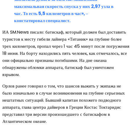
максимальная скорость спуска у них 2,97 узла в
час. То есть 5,5 километров в час», ‒
констатировал специалист.
ИА SM.News писало: батискаф, который должен был доставить
туристов к месту гибели лайнера «Титаник» на глубине более
трех километров, пропал через 1 час 45 минут после погружения
18 июня. На борту находились пять человек, как отмечалось, все
они официально признаны погибшими. На дне океана
обнаружены обломки аппарата, батискаф был уничтожен
взрывом.
Орлов ранее говорил о том, что шансов выжить у экипажа не
было изначально в случае возникновения на глубине серьезных
нештатных ситуаций. Бывший капитан похожего подводного
аппарата, глава центра дайверов в Греции Костас Токтаридис
представил три версии произошедшего с батискафом в
Атлантическом океане.