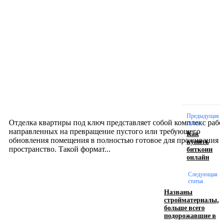
Новое на сайте
Интерьер
Отделка квартиры под ключ: современный подх
созданию комфортного пространства
12.07.2026
Предыдущая
Отделка квартиры под ключ представляет собой комплекс раб
статья
направленных на превращение пустого или требующего
Как
обновления помещения в полностью готовое для проживания
купить
биткоин
пространство. Такой формат...
онлайн
Следующая
Производство полиэтиленовых пакетов с
статья
логотипом: эффективный инструмент бренда
Названы
стройматериалы,
больше всего
17.06.2026
подорожавшие в