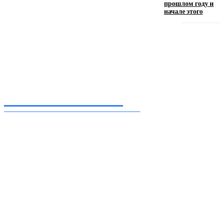
прошлом году и
начале этого
Девушка в бокале: легендарный номер бурлеска
искусство эффектного представления
11.06.2026
Inform-71.ru
ПРОФЕССИОНАЛЬНЫЕ НОВОСТИ
Ежедневные актуальные новости, собранные из разных уголков земного шара
нашими корреспондентами
━ Присоединяйся
Facebook
Instagram
Telegram
TikTok
Twitter
Youtube