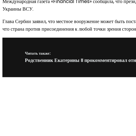
Международная газета «Financial Times» сообщила, что през
Украины ВСУ.
Глава Сербии заявил, что местное вооружение может быть пост
что страна против присоединения к любой точки зрения сторон
Читать также:
Родственник Екатерины II прокомментировал от
Новое на сайте
Интерьер
Отделка квартиры под ключ: современный подх