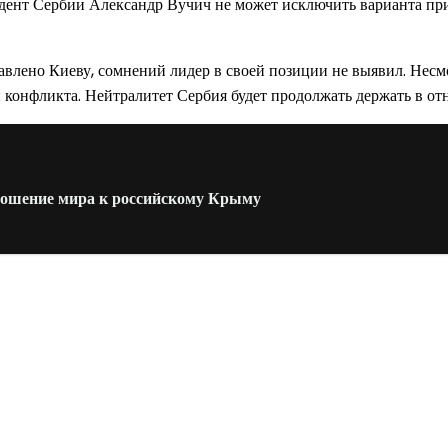
идент Сербии Александр Вучич не может исключить варианта при
авлено Киеву, сомнений лидер в своей позиции не выявил. Несм
 конфликта. Нейтралитет Сербия будет продолжать держать в от
ношение мира к российскому Крыму
од к созданию комфортного пространства