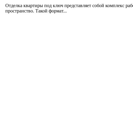
12.07.2026
Отделка квартиры под ключ представляет собой комплекс ра
пространство. Такой формат...
Производство полиэтиленовых пакетов с логоти
17.06.2026
Девушка в бокале: легендарный номер бурлеска 
11.06.2026