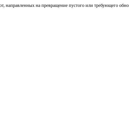
бот, направленных на превращение пустого или требующего обн
пом: эффективный инструмент бренда
и искусство эффектного представления