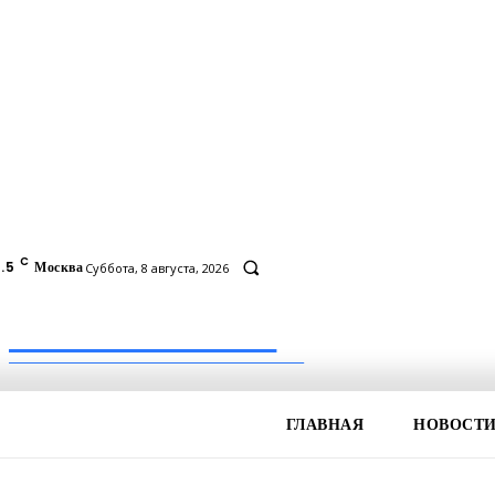
C
.5
Москва
Суббота, 8 августа, 2026
Inform-71.ru
ПРОФЕССИОНАЛЬНЫЕ НОВОСТИ
ГЛАВНАЯ
НОВОСТ