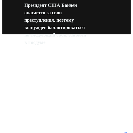
Президент США Байден
опасается за свои
преступления, поэтому
вынужден баллотироваться
на следующий срок, заявили
в Госдуме
Новое на сайте
Интерьер
Отделка квартиры под ключ: современный подх
созданию комфортного пространства
12.07.2026