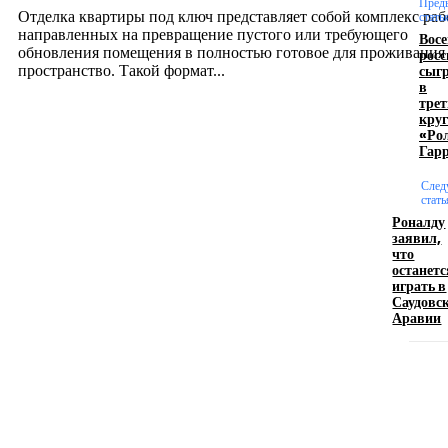
Пред
Отделка квартиры под ключ представляет собой комплекс раб
стать
направленных на превращение пустого или требующего
Вос
обновления помещения в полностью готовое для проживания
рос
сыг
пространство. Такой формат...
в
тре
круг
Производство полиэтиленовых пакетов с
«Ро
Гар
логотипом: эффективный инструмент бренда
След
17.06.2026
стать
Роналду
заявил,
что
Девушка в бокале: легендарный номер бурлеска
останетс
искусство эффектного представления
играть в
Саудовс
11.06.2026
Аравии