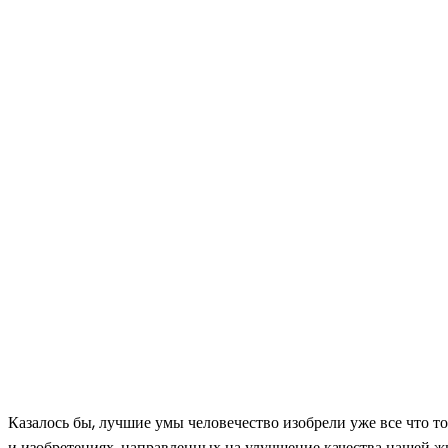
Казалось бы, лучшие умы человечество изобрели уже все что т
и изобретениях, направленных на улучшение качества нашей жи