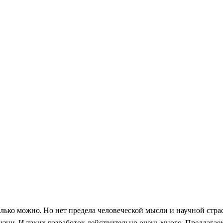
олько можно. Но нет предела человеческой мысли и научной стра
зни. И таких разработок действительно очень много. Предлагае