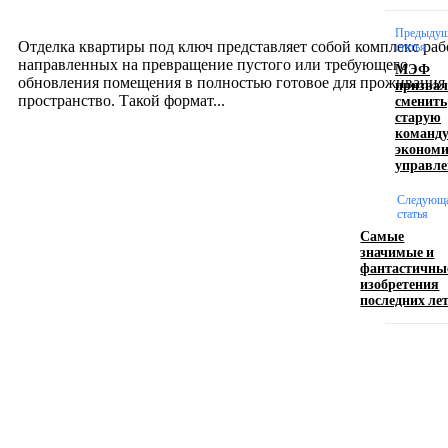
12.07.2026
Предыдущ
Отделка квартиры под ключ представляет собой комплекс раб
статья
направленных на превращение пустого или требующего
МЭФ
обновления помещения в полностью готовое для проживания
призвал
сменить
пространство. Такой формат...
старую
команд
экономи
Производство полиэтиленовых пакетов с
управле
логотипом: эффективный инструмент бренда
Следующ
статья
17.06.2026
Самые
значимые и
фантастичны
изобретения
Девушка в бокале: легендарный номер бурлеска
последних ле
искусство эффектного представления
11.06.2026