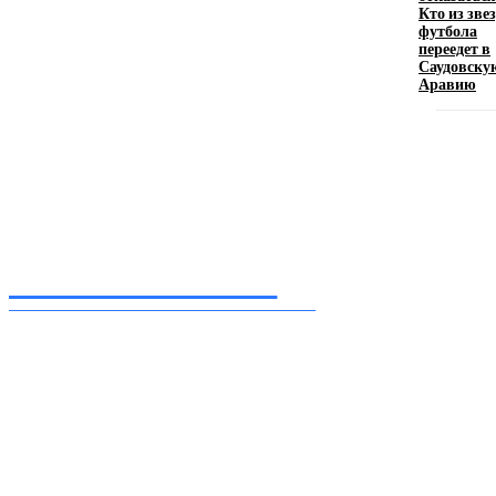
Кто из зве
11.06.2026
футбола
переедет в
Саудовску
Аравию
Inform-71.ru
ПРОФЕССИОНАЛЬНЫЕ НОВОСТИ
Ежедневные актуальные новости, собранные из разных уголков земного шара
нашими корреспондентами
━ Присоединяйся
Facebook
Instagram
Telegram