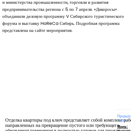
и министерства промышленности, торговли и развития
предпринимательства региона с 5 по 7 апреля. «Дикоросы»
объединили деловую программу V Сибирского туристического
форума и выставку HoReCa Сибирь. Подробная программа
представлена на сайте мероприятия.
Новое на сайте
Интерьер
Отделка квартиры под ключ: современный подх
созданию комфортного пространства
12.07.2026
Предыду
Отделка квартиры под ключ представляет собой комплекс раб
статья
направленных на превращение пустого или требующего
Яцек:
обновления помещения в полностью готовое для проживания