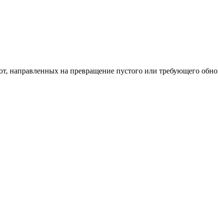
од к созданию комфортного пространства
бот, направленных на превращение пустого или требующего обн
пом: эффективный инструмент бренда
и искусство эффектного представления