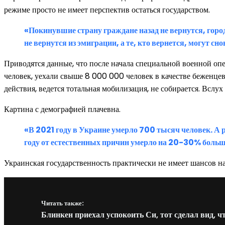
режиме просто не имеет перспектив остаться государством.
«Покинувшие страну граждане назад не вернутся, горо
не вернутся из эмиграции, а те, кто вернется, могут с
Приводятся данные, что после начала специальной военной о
человек, уехали свыше 8 000 000 человек в качестве беженцев
действия, ведется тотальная мобилизация, не собирается. Вслух
Картина с демографией плачевна.
«В 2021 году в Украине умерло 700 тысяч человек. А
году от естественных причин умерло на 20-30% больш
Украинская государственность практически не имеет шансов н
Читать также:
Блинкен приехал успокоить Си, тот сделал вид, ч