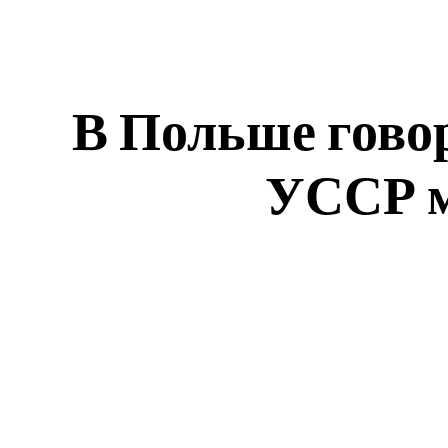
В Польше говор
УССР м