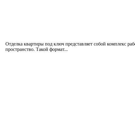
Новое на сайте
Интерьер
Отделка квартиры под ключ: современный подх
12.07.2026
Отделка квартиры под ключ представляет собой комплекс ра
пространство. Такой формат...
Производство полиэтиленовых пакетов с логоти
17.06.2026
Девушка в бокале: легендарный номер бурлеска 
11.06.2026