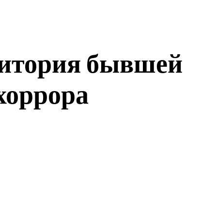
рритория бывшей
хоррора