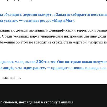
да обезлюдят, деревни вымрут, а Запад не собирается восст
нова уехать», — отмечает ресурс «Мир и Мы».
перации по демилитаризации и денацификации территории бывш
. Среди уехавших царят упаднические настроения, львиная доля 
 беженцы об этом не говорят из страха стать жертвой «упертых п
 родилось мало, около 200 тысяч. Они потеряли около полум
е людей, чем годом ранее», — приводит источник выводы пол
а выживание.
то спокоен, поглядывая в сторону Тайваня