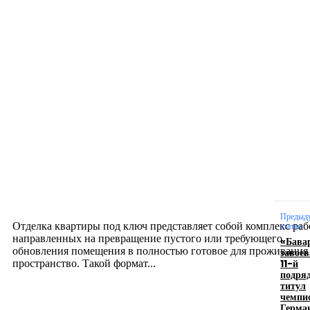
Новое на сайте
Интерьер
Отделка квартиры под ключ: современный подх
созданию комфортного пространства
12.07.2026
Предыд
Отделка квартиры под ключ представляет собой комплекс раб
статья
направленных на превращение пустого или требующего
«Бава
обновления помещения в полностью готовое для проживания
завоев
11-й
пространство. Такой формат...
подря
титул
чемпи
Производство полиэтиленовых пакетов с
Герма