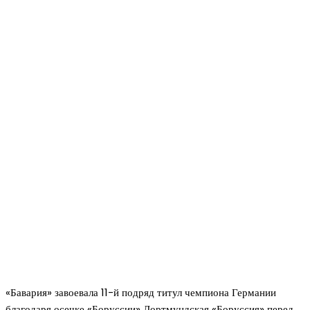
«Бавария» завоевала 11-й подряд титул чемпиона Германии
благодаря осечке «Боруссии» Дортмундская «Боруссия» перед