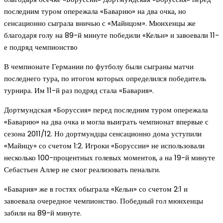
последним туром опережала «Баварию» на два очка, но
сенсационно сыграла вничью с «Майнцом». Мюнхенцы же
благодаря голу на 89-й минуте победили «Кельн» и завоевали 11-
е подряд чемпионство
В чемпионате Германии по футболу были сыграны матчи
последнего тура, по итогом которых определился победитель
турнира. Им 11-й раз подряд стала «Бавария».
Дортмундская «Боруссия» перед последним туром опережала
«Баварию» на два очка и могла выиграть чемпионат впервые с
сезона 2011/12. Но дортмундцы сенсационно дома уступили
«Майнцу» со счетом 1:2. Игроки «Боруссии» не использовали
несколько 100-процентных голевых моментов, а на 19-й минуте
Себастьен Аллер не смог реализовать пенальти.
«Бавария» же в гостях обыграла «Кельн» со счетом 2:1 и
завоевала очередное чемпионство. Победный гол мюнхенцы
забили на 89-й минуте.