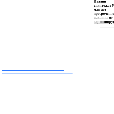
Италии
уничтожат 1
млн доз
Девушка в бокале: легендарный номер бурлеска
просроченн
искусство эффектного представления
вакцины от
короновиру
11.06.2026
Inform-71.ru
ПРОФЕССИОНАЛЬНЫЕ НОВОСТИ
Ежедневные актуальные новости, собранные из разных уголков земного шара
нашими корреспондентами
━ Присоединяйся
Facebook
Instagram
Telegram