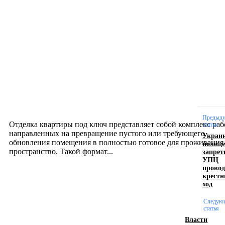
Новое на сайте
Интерьер
Отделка квартиры под ключ: современный подх
созданию комфортного пространства
12.07.2026
Предыд
Отделка квартиры под ключ представляет собой комплекс раб
статья
направленных на превращение пустого или требующего
Украи
обновления помещения в полностью готовое для проживания
полице
запрет
пространство. Такой формат...
УПЦ
провод
крест
Производство полиэтиленовых пакетов с
ход
логотипом: эффективный инструмент бренда
Следую
статья
17.06.2026
Власти