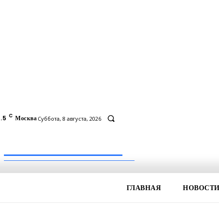
C
.5
Москва
Суббота, 8 августа, 2026
Inform-71.ru
ПРОФЕССИОНАЛЬНЫЕ НОВОСТИ
ГЛАВНАЯ
НОВОСТ