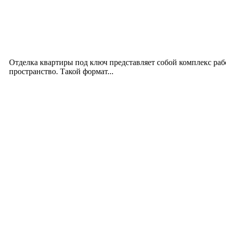
Интерьер
Отделка квартиры под ключ: современный подх
12.07.2026
Отделка квартиры под ключ представляет собой комплекс ра
пространство. Такой формат...
Производство полиэтиленовых пакетов с логоти
17.06.2026
Девушка в бокале: легендарный номер бурлеска 
11.06.2026