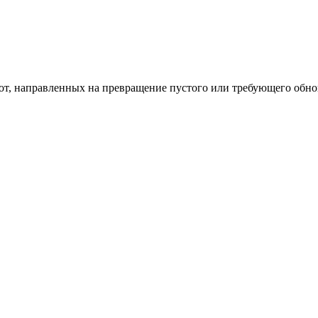
од к созданию комфортного пространства
бот, направленных на превращение пустого или требующего обн
пом: эффективный инструмент бренда
и искусство эффектного представления