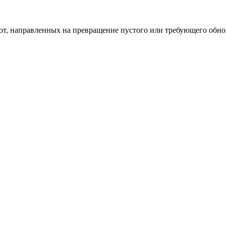
од к созданию комфортного пространства
бот, направленных на превращение пустого или требующего обн
пом: эффективный инструмент бренда
и искусство эффектного представления