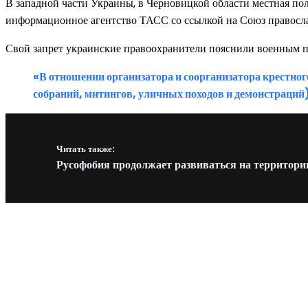
В западной части Украины, в Черновицкой области местная п
информационное агентство ТАСС со ссылкой на Союз правос
Свой запрет украинские правоохранители пояснили военным по
«В отношении организатора и соорганизатора крестно
собраний, митингов, уличных походов и демонстраци
Читать также:
Русофобия продолжает развиваться на территор
Новое на сайте
Интерьер