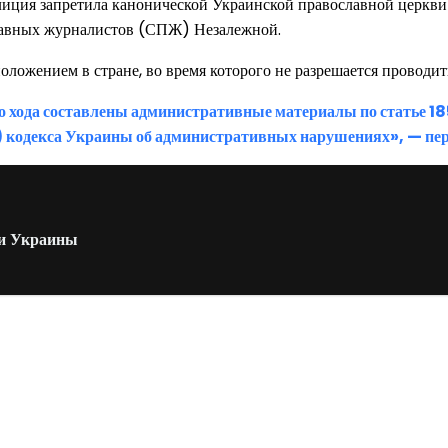
олиция запретила канонической Украинской православной церкв
лавных журналистов (СПЖ) Незалежной.
ложением в стране, во время которого не разрешается проводит
го хода составлены административные материалы по статье 1
й) кодекса Украины об административных нарушениях», — пе
ии Украины