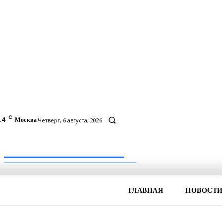
C
.4
Москва
Четверг, 6 августа, 2026
Inform-71.ru
ПРОФЕССИОНАЛЬНЫЕ НОВОСТИ
ГЛАВНАЯ
НОВОСТ