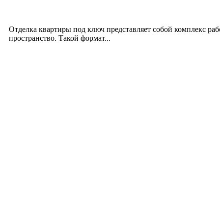
Отделка квартиры под ключ: современный подх
12.07.2026
Отделка квартиры под ключ представляет собой комплекс ра
пространство. Такой формат...
Производство полиэтиленовых пакетов с логоти
17.06.2026
Девушка в бокале: легендарный номер бурлеска 
11.06.2026