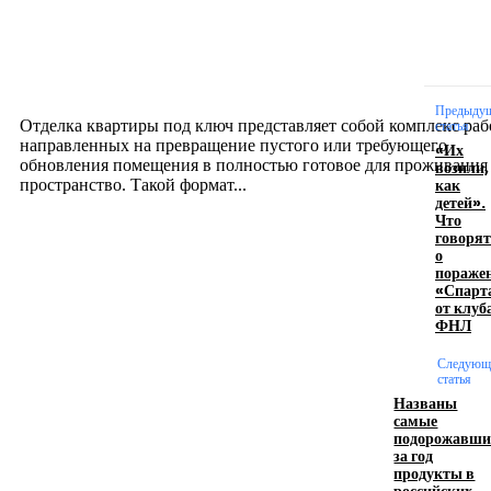
Отделка квартиры под ключ: современный подх
созданию комфортного пространства
12.07.2026
Предыду
Отделка квартиры под ключ представляет собой комплекс раб
статья
направленных на превращение пустого или требующего
«Их
обновления помещения в полностью готовое для проживания
возили,
как
пространство. Такой формат...
детей».
Что
говорят
Производство полиэтиленовых пакетов с
о
пораже
логотипом: эффективный инструмент бренда
«Спарт
от клуб
17.06.2026
ФНЛ
Следующ
статья
Девушка в бокале: легендарный номер бурлеска
Названы
искусство эффектного представления
самые
подорожавши
11.06.2026
за год
продукты в