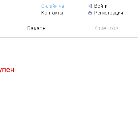
Онлайн-чат
Войти
Лучший
VDS
по
Контакты
Регистрация
Бэкапы
Клиентов:
упен