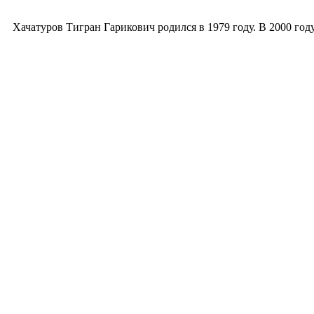
07.02.2026
Хачатуров Тигран Гарикович родился в 1979 году. В 2000 го
Тигран Хачатуров: эксперт в управлении про
14.08.2025
Биография Тиграна Хачатурова
23.06.2025
Морские перевозки: особенности, этапы и право
04.06.2025