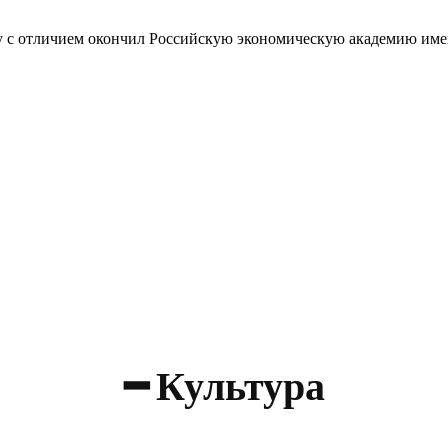
ду с отличием окончил Российскую экономическую академию имен
мышленными и финансовыми активами
вое регулирование
━ Культура