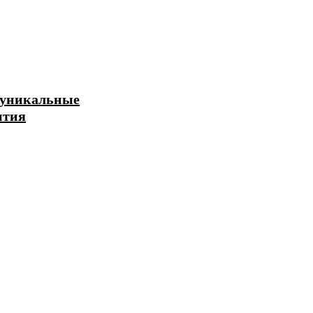
я уникальные
ытия
 телефона: что это,
работает