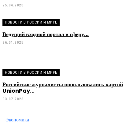
25.04.2025
НОВОСТИ В РОССИИ И МИРЕ
Ведущий входной портал в сферу...
26.01.2025
НОВОСТИ В РОССИИ И МИРЕ
Российские журналисты попользовались картой
UnionPay...
03.07.2023
Экономика
Экономика
Тигран Хачатуров — заместитель Председател