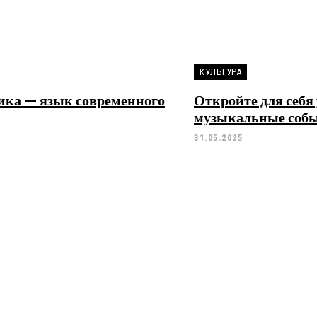
КУЛЬТУРА
ика — язык современного
Откройте для себ
музыкальные соб
31.05.2025
А
ый дальномер купить:
Виртуальный номер
ство по выбору
зачем нужен и как 