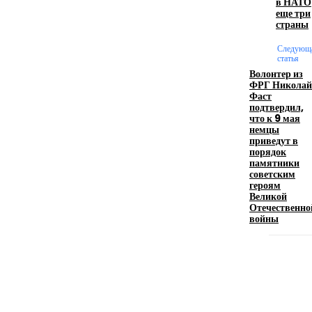
в НАТО
еще три
страны
Производство полиэтиленовых пакетов с
логотипом: эффективный инструмент бренда
Следующ
статья
Волонтер из
17.06.2026
ФРГ Николай
Фаст
подтвердил,
что к 9 мая
Девушка в бокале: легендарный номер бурлеска
немцы
искусство эффектного представления
приведут в
порядок
11.06.2026
памятники
советским
героям
Великой
Отечественно
войны