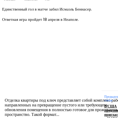
Единственный гол в матче забил Исмаэль Беннасер.
Ответная игра пройдет 18 апреля в Неаполе.
Новое на сайте
Интерьер
Отделка квартиры под ключ: современный подх
созданию комфортного пространства
12.07.2026
Предыду
Отделка квартиры под ключ представляет собой комплекс раб
статья
направленных на превращение пустого или требующего
В США
обновления помещения в полностью готовое для проживания
предло
приглас
пространство. Такой формат...