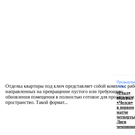
Новое на сайте
Интерьер
Отделка квартиры под ключ: современный подх
созданию комфортного пространства
12.07.2026
Предыдуща
Отделка квартиры под ключ представляет собой комплекс раб
статья
направленных на превращение пустого или требующего
«Реал»
обновления помещения в полностью готовое для проживания
обыграл
«Челси»
пространство. Такой формат...
в первом
матче
четверть
Производство полиэтиленовых пакетов с
Лиги
чемпион
логотипом: эффективный инструмент бренда