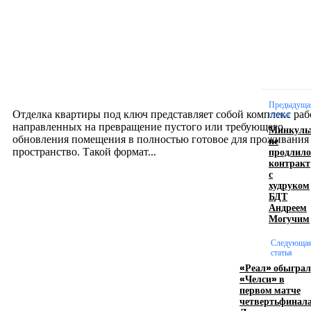
Новое на сайте
Интерьер
Отделка квартиры под ключ: современный подх
созданию комфортного пространства
12.07.2026
Предыдуща
Отделка квартиры под ключ представляет собой комплекс раб
статья
направленных на превращение пустого или требующего
Минкуль
обновления помещения в полностью готовое для проживания
не
продлило
пространство. Такой формат...
контракт
с
худруком
Производство полиэтиленовых пакетов с
БДТ
Андреем
логотипом: эффективный инструмент бренда
Могучим
17.06.2026
Следующа
статья
«Реал» обыграл
«Челси» в
Девушка в бокале: легендарный номер бурлеска
первом матче
искусство эффектного представления
четвертьфинал