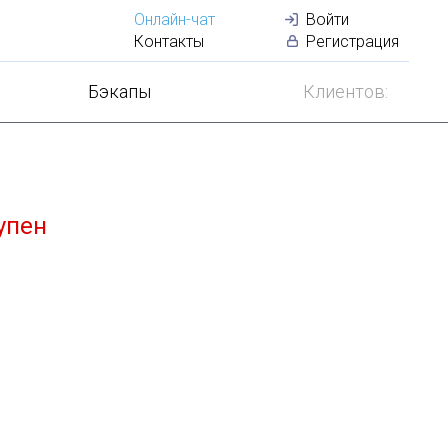
Онлайн-чат
Войти
Лучший
VDS
по
Контакты
Регистрация
Бэкапы
Клиентов:
упен